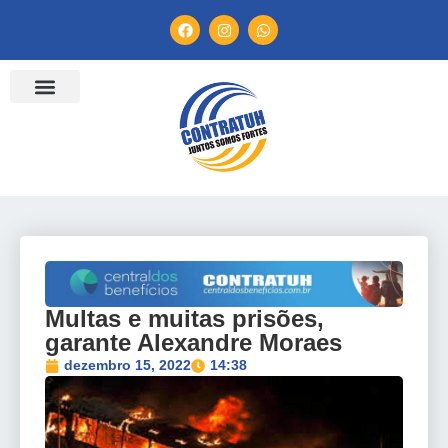
ENTIDADES FILIADAS
BANCO DE CONVENÇÕES
TV CONTRATUH
CANAL DE DENÚNCIA
Multas e muitas prisões,
garante Alexandre Moraes
dezembro 15, 2022
14:38