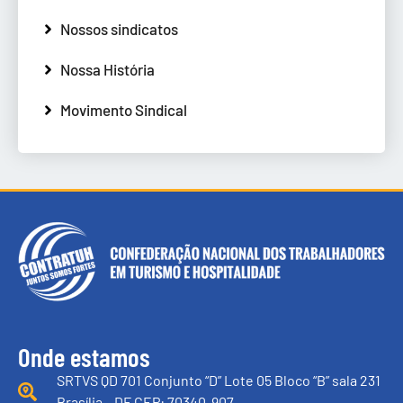
Nossos sindicatos
Nossa História
Movimento Sindical
Onde estamos
SRTVS QD 701 Conjunto “D” Lote 05 Bloco “B” sala 231
Brasília – DF CEP: 70340-907