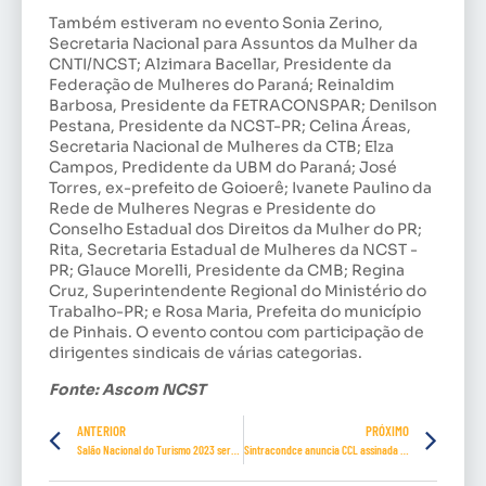
Também estiveram no evento Sonia Zerino,
Secretaria Nacional para Assuntos da Mulher da
CNTI/NCST; Alzimara Bacellar, Presidente da
Federação de Mulheres do Paraná; Reinaldim
Barbosa, Presidente da FETRACONSPAR; Denilson
Pestana, Presidente da NCST-PR; Celina Áreas,
Secretaria Nacional de Mulheres da CTB; Elza
Campos, Predidente da UBM do Paraná; José
Torres, ex-prefeito de Goioerê; Ivanete Paulino da
Rede de Mulheres Negras e Presidente do
Conselho Estadual dos Direitos da Mulher do PR;
Rita, Secretaria Estadual de Mulheres da NCST -
PR; Glauce Morelli, Presidente da CMB; Regina
Cruz, Superintendente Regional do Ministério do
Trabalho-PR; e Rosa Maria, Prefeita do município
de Pinhais. O evento contou com participação de
dirigentes sindicais de várias categorias.
Fonte: Ascom NCST
ANTERIOR
PRÓXIMO
Salão Nacional do Turismo 2023 será bem variado
Sintracondce anuncia CCL assinada com patrões, no Ceará