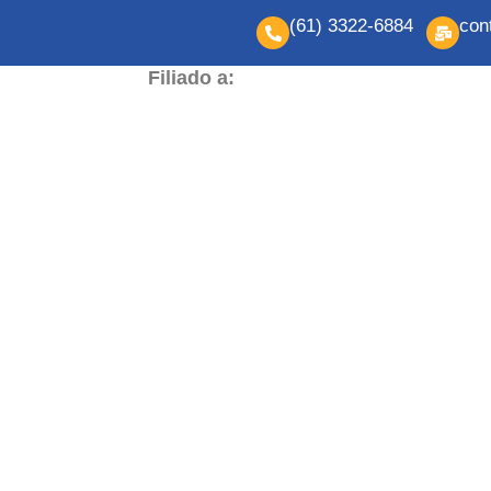
(61) 3322-6884
con
Filiado a: