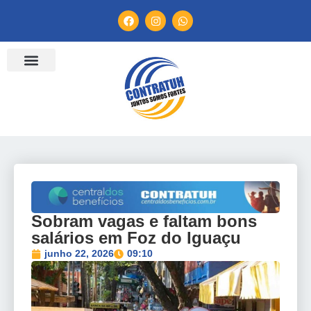
ENTIDADES FILIADAS
BANCO DE CONVENÇÕES
TV CONTRATUH
CANAL DE DENÚNCIA
Sobram vagas e faltam bons
salários em Foz do Iguaçu
junho 22, 2026
09:10