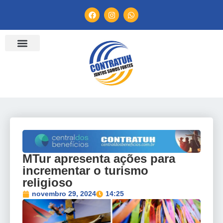
ENTIDADES FILIADAS
BANCO DE CONVENÇÕES
TV CONTRATUH
CANAL DE DENÚNCIA
MTur apresenta ações para
incrementar o turismo
religioso
novembro 29, 2024
14:25