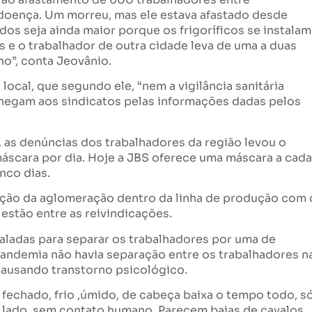
doença. Um morreu, mas ele estava afastado desde
os seja ainda maior porque os frigoríficos se instalam
 e o trabalhador de outra cidade leva de uma a duas
ho”, conta Jeovânio.
local, que segundo ele, “nem a vigilância sanitária
hegam aos sindicatos pelas informações dadas pelos
, as denúncias dos trabalhadores da região levou o
máscara por dia. Hoje a JBS oferece uma máscara a cada
nco dias.
ução da aglomeração dentro da linha de produção com 
estão entre as reivindicações.
taladas para separar os trabalhadores por uma de
 pandemia não havia separação entre os trabalhadores n
 causando transtorno psicológico.
r fechado, frio ,úmido, de cabeça baixa o tempo todo, s
 lado, sem contato humano. Parecem baias de cavalos,