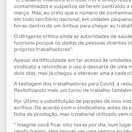
contaminados e suspeitos de terem contraído a 
março. Mas, eu creio que o número de contaminad
em todo território nacional, em cidades pequenas
horas dentro de um ônibus para chegar ao trabal
O dirigente critica ainda as autoridades de saúde 
funciona porque os dados de pessoas doentes c
próprios trabalhadores”.
Apesar da dificuldade em ter acesso às unidades
sindicato a reivindicar o uso e descarte de uma 
dois dias, mas já chegou a oferecer uma a cada ci
A testagem dos trabalhadores para Covid, a red
flexibilizando mais um turno de trabalho também 
Por último a substituição de paredes de inox ins
acrílico. De acordo com o sindicalista, antes da
linha de produção, mas o material utilizado vem
“ Imagine você ficar oito horas por dia, num luga
vendo frango, sem sequer ver uma pessoa ao seu