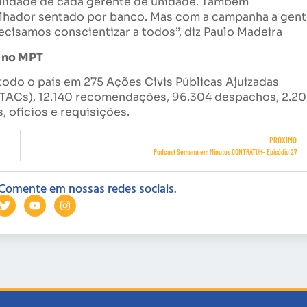
lidade de cada gerente de unidade. Também
lhador sentado por banco. Mas com a campanha a gen
ecisamos conscientizar a todos”, diz Paulo Madeira
9 no MPT
todo o país em 275 Ações Civis Públicas Ajuizadas
(TACs), 12.140 recomendações, 96.304 despachos, 2.2
, ofícios e requisições.
PRÓXIMO
Podcast Semana em Minutos CONTRATUH- Episódio 27
Comente em nossas redes sociais.