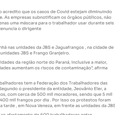
o acredito que os casos de Covid estejam diminuindo
e. As empresas subnotificam os órgãos públicos, não
enas uma máscara para o trabalhador usar durante seis
 denuncia o dirigente
nhã nas unidades da JBS e Jaguafrangos , na cidade de
s unidades JBS e Frango Granjeiro.
idades da região norte do Paraná, inclusive a maior,
dades aumentam os riscos de contaminação”, afirma
alhadores tem a Federação dos Trabalhadores das
Segundo o presidente da entidade, Jeovânio Eler, a
pios, com cerca de 500 mil moradores, sendo que 5 mil
00 mil frangos por dia . Por isso os protestos foram
 a tarde , em Nova Veneza, em frente as unidades da JBS
u ao afastamento de 600 trabalhadores entre