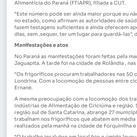
Alimentícia do Paraná (FTIAPR), filiada a CUT.
“Este número pode ser ainda maior porque eu nã
no estado, como afirmam as autoridades de saúd
fazem testagens suficientes e ainda oferecem ap
dias, sem ,sequer, ter um lugar para guardá-las”,
Manifestações e atos
No Paraná as manifestações foram feitas pela ma
Jaguapita. A tarde foi na cidade de Rolândia , na
“Os frigoríficos procuram trabalhadores nas 50 c
Londrina. Com a locomoção de pessoas entre ci
Ernane.
A mesma preocupação com a locomoção dos trab
Indústrias de Alimentação de Criciúma e região. 
região sul de Santa Catarina, abrange 27 municí
trabalham nos frigoríficos que abatem em média 4
realizados pela manhã na cidade de Forquinilha e
“O trabalho insalubre em local frio e úmido levo