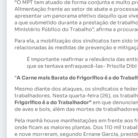
“O MPT tem atuado de forma conjunta e muito pró
Alimentação frente ao setor de abate e process
apresentar um panorama efetivo daquilo que vive
a que submetido durante a prestação de trabalho
Ministério Público do Trabalho”, afirma a procura
Para ela, a mobilização dos sindicatos tem sido
relacionadas às medidas de prevenção e mitigaç
É importante reafirmar a relevância das en
que se tentava enfraquecê-las- Priscila Dib
“
A Carne mais Barata do Frigorífico é a do Traba
Mesmo diante dos ataques, os sindicatos e fede
trabalhadores. Nesta quarta-feira (26), os traba
Frigorífico é a do Trabalhador”
em que denunciam 
de aves e bois, além das mortes de trabalhadores
Pela manhã houve manifestações em frente aos fr
onde ficam as maiores plantas. Dos 110 mil trab
e nove morreram, segundo Ernane Garcia, presid