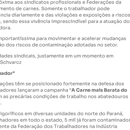
xima aos sindicatos profissionais e Federações da
amento de carnes. Somente o trabalhador pode
ncia diariamente e das violações e exposições a risco
, sendo essa vivência imprescindível para a atuação do
dora.
 importantíssima para movimentar e acelerar mudanças
ão dos riscos de contaminação adotadas no setor.
tidades sindicais, justamente em um momento em
i Schvarcz
lhador”
rações têm se posicionado fortemente na defesa dos
lhadores lançaram a campanha “
A Carne mais Barata do
as precárias condições de trabalho nos abatedouros
.
igoríficos em diversas unidades do norte do Paraná,
alhadores em todo o estado, 5 mil já foram contaminado
ente da Federação dos Trabalhadores na Indústria