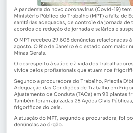
A pandemia do novo coronavírus (Covid-19) tem 
Ministério Público do Trabalho (MPT) a falta de 
sanitárias adequadas, de controle da jornada de 
acordos de redução de jornada e salários e susp
O MPT recebeu 29.608 denúncias relacionadas à C
agosto. O Rio de Janeiro é o estado com maior n
Minas Gerais.
O desrespeito à saúde e à vida dos trabalhadore
vivida pelos profissionais que atuam nos frigorífi
Segundo a procuradora do Trabalho, Priscila Dibi
Adequação das Condições de Trabalho em Frigorí
Ajustamento de Conduta (TACs) em 98 plantas fri
Também foram ajuizadas 25 Ações Civis Públicas, 
frigoríficos do país.
A atuação do MPT, segundo a procuradora, foi po
denúncias ao órgão.