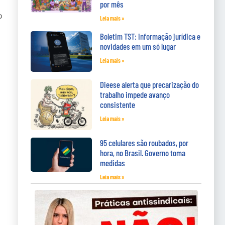
por mês
o
Leia mais »
Boletim TST: informação jurídica e
novidades em um só lugar
Leia mais »
Dieese alerta que precarização do
trabalho impede avanço
consistente
Leia mais »
95 celulares são roubados, por
hora, no Brasil. Governo toma
medidas
Leia mais »