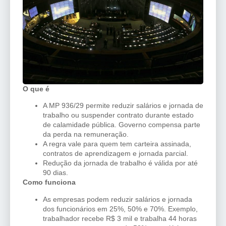
O que é
A MP 936/29 permite reduzir salários e jornada de
trabalho ou suspender contrato durante estado
de calamidade pública. Governo compensa parte
da perda na remuneração.
A regra vale para quem tem carteira assinada,
contratos de aprendizagem e jornada parcial.
Redução da jornada de trabalho é válida por até
90 dias.
Como funciona
As empresas podem reduzir salários e jornada
dos funcionários em 25%, 50% e 70%. Exemplo,
trabalhador recebe R$ 3 mil e trabalha 44 horas