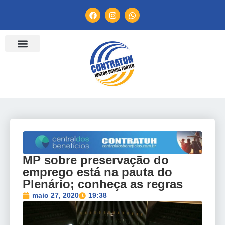
ENTIDADES FILIADAS
BANCO DE CONVENÇÕES
TV CONTRATUH
CANAL DE DENÚNCIA
MP sobre preservação do
emprego está na pauta do
Plenário; conheça as regras
maio 27, 2020
19:38