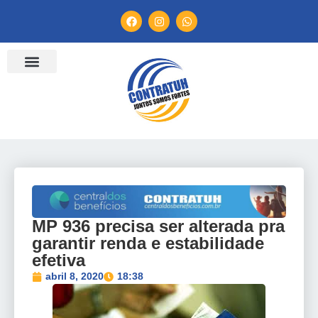
ENTIDADES FILIADAS
BANCO DE CONVENÇÕES
TV CONTRATUH
CANAL DE DENÚNCIA
MP 936 precisa ser alterada pra
garantir renda e estabilidade
efetiva
abril 8, 2020
18:38