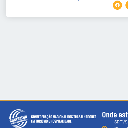
Onde es
SRTVS 