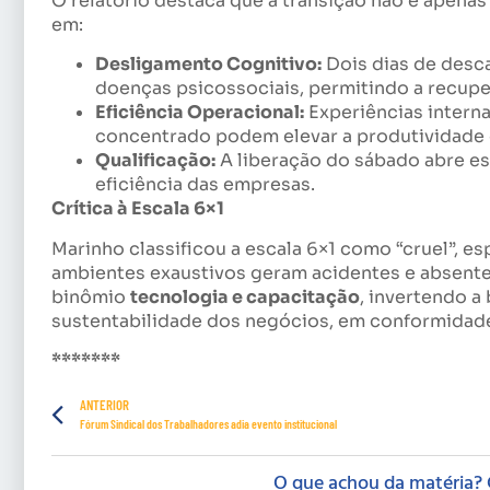
O relatório destaca que a transição não é apena
em:
Desligamento Cognitivo:
Dois dias de desc
doenças psicossociais, permitindo a recupe
Eficiência Operacional:
Experiências interna
concentrado podem elevar a produtividade
Qualificação:
A liberação do sábado abre es
eficiência das empresas.
Crítica à Escala 6×1
Marinho classificou a escala 6×1 como “cruel”, e
ambientes exaustivos geram acidentes e absente
binômio
tecnologia e capacitação
, invertendo a
sustentabilidade dos negócios, em conformidade 
*******
ANTERIOR
Fórum Sindical dos Trabalhadores adia evento institucional
O que achou da matéria? 