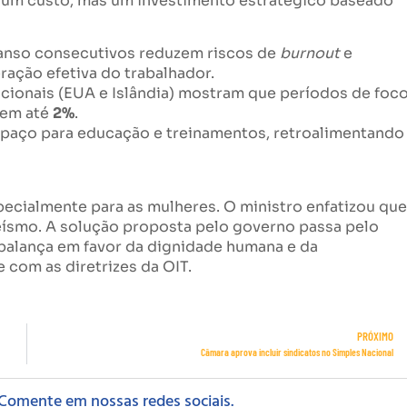
s um custo, mas um investimento estratégico baseado
anso consecutivos reduzem riscos de
burnout
e
ração efetiva do trabalhador.
cionais (EUA e Islândia) mostram que períodos de foc
 em até
2%
.
paço para educação e treinamentos, retroalimentando
specialmente para as mulheres. O ministro enfatizou que
ísmo. A solução proposta pelo governo passa pelo
 balança em favor da dignidade humana e da
com as diretrizes da OIT.
PRÓXIMO
Câmara aprova incluir sindicatos no Simples Nacional
Comente em nossas redes sociais.