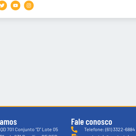
tamos
Fale conosco
QD 701 Conjunto “D” Lote 05
Telefone: (61) 3322-6884