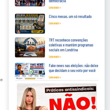
democracia
Leia mais »
Cinco mesas, um só resultado
Leia mais »
TRT reconhece convenções
coletivas e mantém programas
sociais em Londrina
Leia mais »
Fake news nas eleições: não deixe
que decidam o seu voto por você
Leia mais »
e