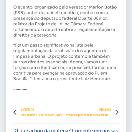
O evento, organizado pelo vereador Marlon Botão
(PSB), autor do painel temático, contou com a
presença do deputado federal Duarte Júnior,
relator do Projeto de Lei na Câmara Federal,
fortalecendo o debate sobre a regulamentação e
direitos da categoria.
“Foi um passo significativo na luta pela
regulamentação da profissão dos agentes de
limpeza urbana. O projeto contempla também
outros direitos essenciais. Agora, vamos unir
forças com o Sindicato e, se possível, formar uma
comitiva para avançar na aprovação do PL em
Brasília,” destacou o presidente Luiz Henrique.
…………
ANTERIOR
PRÓXIMO
Sintrahotéis e Federação do Espirito Santo registram a Memória Sindical
Proposta quer acabar com a escala 6×1. Será que passa?
O que achou da matéria? Comente em nossas