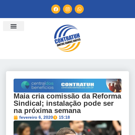
ENTIDADES FILIADAS
BANCO DE CONVENÇÕES
TV CONTRATUH
CANAL DE DENÚNCIA
Maia cria comissão da Reforma
Sindical; instalação pode ser
na próxima semana
fevereiro 6, 2020
15:18