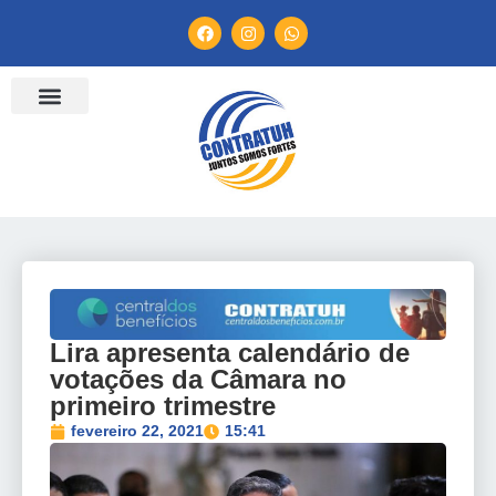
ENTIDADES FILIADAS
BANCO DE CONVENÇÕES
TV CONTRATUH
CANAL DE DENÚNCIA
Lira apresenta calendário de
votações da Câmara no
primeiro trimestre
fevereiro 22, 2021
15:41