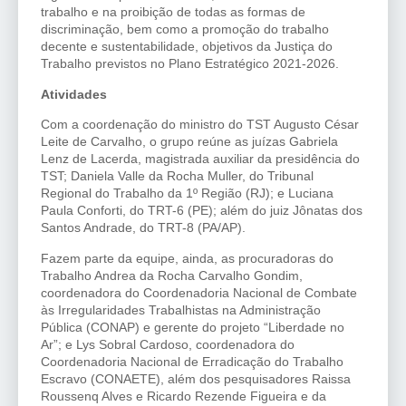
trabalho e na proibição de todas as formas de
discriminação, bem como a promoção do trabalho
decente e sustentabilidade, objetivos da Justiça do
Trabalho previstos no Plano Estratégico 2021-2026.
Atividades
Com a coordenação do ministro do TST Augusto César
Leite de Carvalho, o grupo reúne as juízas Gabriela
Lenz de Lacerda, magistrada auxiliar da presidência do
TST; Daniela Valle da Rocha Muller, do Tribunal
Regional do Trabalho da 1º Região (RJ); e Luciana
Paula Conforti, do TRT-6 (PE); além do juiz Jônatas dos
Santos Andrade, do TRT-8 (PA/AP).
Fazem parte da equipe, ainda, as procuradoras do
Trabalho Andrea da Rocha Carvalho Gondim,
coordenadora do Coordenadoria Nacional de Combate
às Irregularidades Trabalhistas na Administração
Pública (CONAP) e gerente do projeto “Liberdade no
Ar”; e Lys Sobral Cardoso, coordenadora do
Coordenadoria Nacional de Erradicação do Trabalho
Escravo (CONAETE), além dos pesquisadores Raissa
Roussenq Alves e Ricardo Rezende Figueira e da