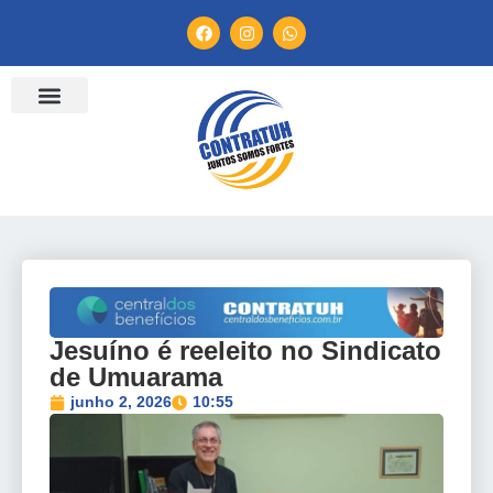
ENTIDADES FILIADAS
BANCO DE CONVENÇÕES
TV CONTRATUH
CANAL DE DENÚNCIA
Jesuíno é reeleito no Sindicato
de Umuarama
junho 2, 2026
10:55