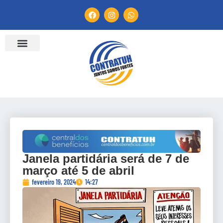
ENTIDADES FILIADAS
BANCO DE CONVENÇÕES
CANAL DE DENÚNCIA
Janela partidária será de 7 de
março até 5 de abril
fevereiro 19, 2024
14:27