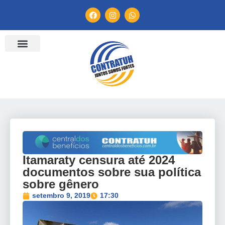
ENTIDADES FILIADAS
BANCO DE CONVENÇÕES
TV CONTRATUH
CANAL DE DENÚNCIA
Itamaraty censura até 2024
documentos sobre sua política
sobre gênero
setembro 9, 2019
17:30