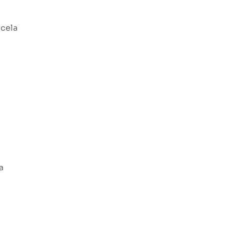
cela
a