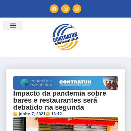
ENTIDADES FILIADAS
BANCO DE CONVENÇÕES
TV CONTRATUH
CANAL DE DENÚNCIA
Impacto da pandemia sobre
bares e restaurantes será
debatido na segunda
junho 7, 2021
16:12