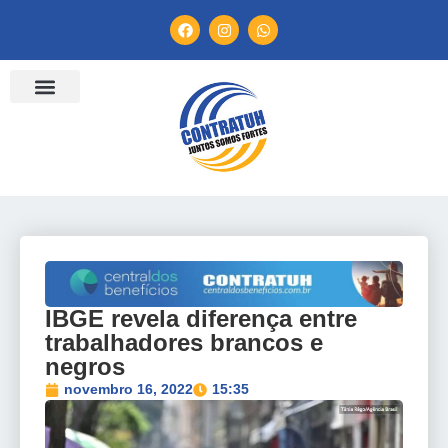
ENTIDADES FILIADAS
BANCO DE CONVENÇÕES
TV CONTRATUH
CANAL DE DENÚNCIA
IBGE revela diferença entre
trabalhadores brancos e
negros
novembro 16, 2022
15:35