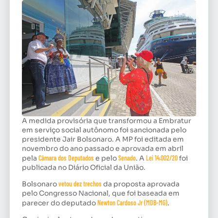
A medida provisória que transformou a Embratur
em serviço social autônomo foi sancionada pelo
presidente Jair Bolsonaro. A MP foi editada em
novembro do ano passado e aprovada em abril
pela
Câmara dos Deputados
e pelo
Senado
. A
Lei 14.002/20
foi
publicada no Diário Oficial da União.
Bolsonaro
vetou dez trechos
da proposta aprovada
pelo Congresso Nacional, que foi baseada em
parecer do deputado
Newton Cardoso Jr (MDB-MG)
.