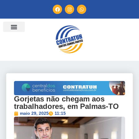
ENTIDADES FILIADAS
BANCO DE CONVENÇÕES
TV CONTRATUH
CANAL DE DENÚNCIA
Gorjetas não chegam aos
trabalhadores, em Palmas-TO
maio 29, 2025
11:15