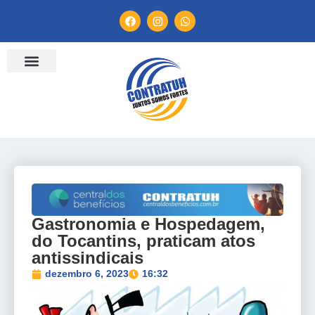
ENTIDADES FILIADAS
BANCO DE CONVENÇÕES
TV CONTRATUH
CANAL DE DENÚNCIA
Gastronomia e Hospedagem,
do Tocantins, praticam atos
antissindicais
dezembro 6, 2023
16:32