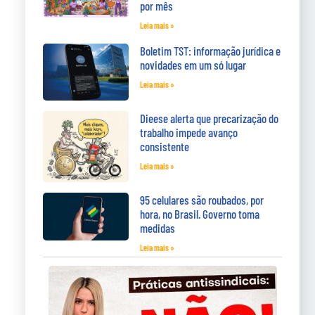
por mês
Leia mais »
Boletim TST: informação jurídica e
novidades em um só lugar
Leia mais »
Dieese alerta que precarização do
trabalho impede avanço
consistente
Leia mais »
95 celulares são roubados, por
hora, no Brasil. Governo toma
medidas
Leia mais »