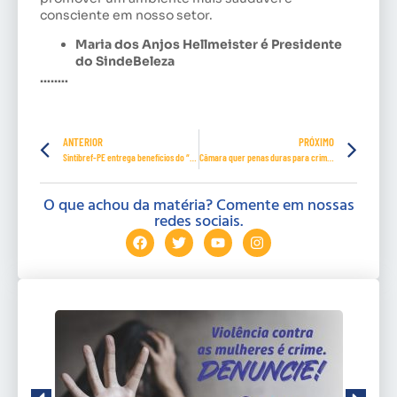
consciente em nosso setor.
Maria dos Anjos Hellmeister é Presidente
do SindeBeleza
……..
ANTERIOR
PRÓXIMO
Sintibref-PE entrega benefícios do “kit-natalidade”
Câmara quer penas duras para crimes contra pessoas com deficiência ou idosas
O que achou da matéria? Comente em nossas
redes sociais.