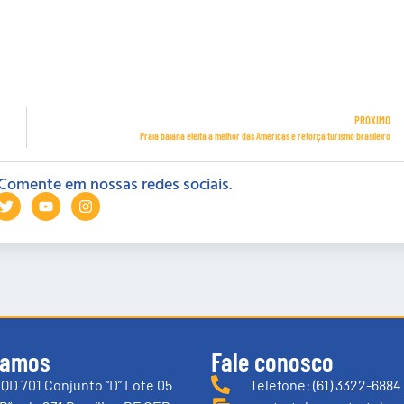
PRÓXIMO
Praia baiana eleita a melhor das Américas e reforça turismo brasileiro
Comente em nossas redes sociais.
tamos
Fale conosco
QD 701 Conjunto “D” Lote 05
Telefone: (61) 3322-6884