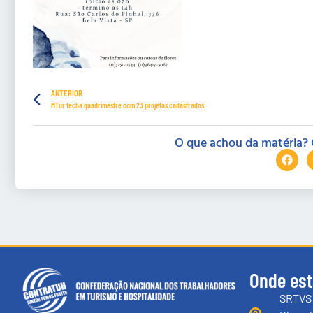
ANTERIOR
MTur fecha quadrimestre com 23 projetos cadastrados
O que achou da matéria? 
Onde es
SRTVS 