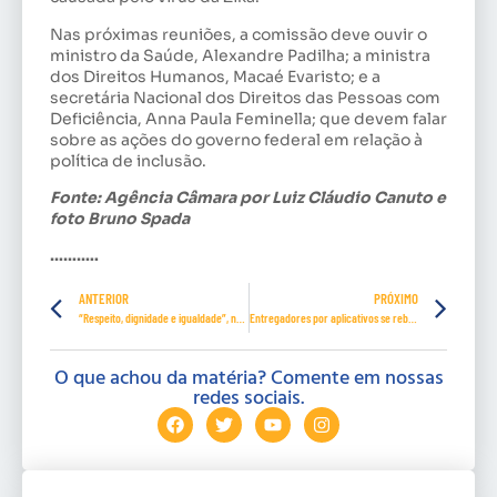
Nas próximas reuniões, a comissão deve ouvir o
ministro da Saúde, Alexandre Padilha; a ministra
dos Direitos Humanos, Macaé Evaristo; e a
secretária Nacional dos Direitos das Pessoas com
Deficiência, Anna Paula Feminella; que devem falar
sobre as ações do governo federal em relação à
política de inclusão.
Fonte: Agência Câmara por Luiz Cláudio Canuto e
foto Bruno Spada
………..
ANTERIOR
PRÓXIMO
“Respeito, dignidade e igualdade”, no XII Seminário Viver Mulher do Maranhão
Entregadores por aplicativos se rebelam contra jornadas e salários
O que achou da matéria? Comente em nossas
redes sociais.