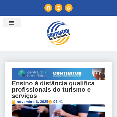
ENTIDADES FILIADAS
BANCO DE CONVENÇÕES
TV CONTRATUH
CANAL DE DENÚNCIA
Ensino à distância qualifica
profissionais do turismo e
serviços
novembro 6, 2025
09:41