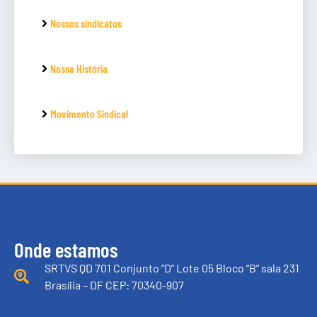
Nossos sindicatos
Nossa História
Movimento Sindical
Onde estamos
SRTVS QD 701 Conjunto “D” Lote 05 Bloco “B” sala 231
Brasília – DF CEP: 70340-907