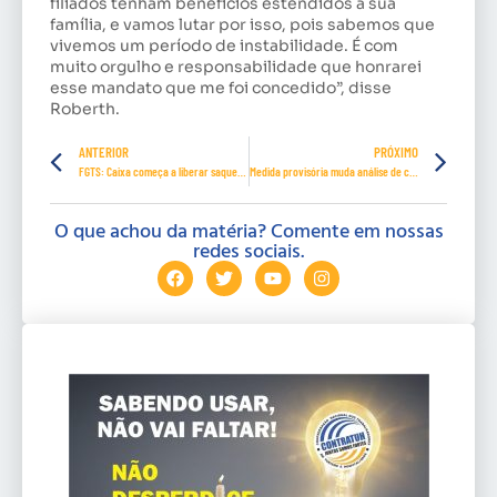
filiados tenham benefícios estendidos a sua
família, e vamos lutar por isso, pois sabemos que
vivemos um período de instabilidade. É com
muito orgulho e responsabilidade que honrarei
esse mandato que me foi concedido”, disse
Roberth.
ANTERIOR
PRÓXIMO
FGTS: Caixa começa a liberar saques de até R$ 1 mil; veja calendário
Medida provisória muda análise de concessão de benefícios pelo INSS
O que achou da matéria? Comente em nossas
redes sociais.