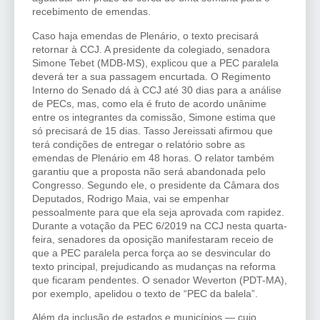
recebimento de emendas.
Caso haja emendas de Plenário, o texto precisará
retornar à CCJ. A presidente da colegiado, senadora
Simone Tebet (MDB-MS), explicou que a PEC paralela
deverá ter a sua passagem encurtada. O Regimento
Interno do Senado dá à CCJ até 30 dias para a análise
de PECs, mas, como ela é fruto de acordo unânime
entre os integrantes da comissão, Simone estima que
só precisará de 15 dias. Tasso Jereissati afirmou que
terá condições de entregar o relatório sobre as
emendas de Plenário em 48 horas. O relator também
garantiu que a proposta não será abandonada pelo
Congresso. Segundo ele, o presidente da Câmara dos
Deputados, Rodrigo Maia, vai se empenhar
pessoalmente para que ela seja aprovada com rapidez.
Durante a votação da PEC 6/2019 na CCJ nesta quarta-
feira, senadores da oposição manifestaram receio de
que a PEC paralela perca força ao se desvincular do
texto principal, prejudicando as mudanças na reforma
que ficaram pendentes. O senador Weverton (PDT-MA),
por exemplo, apelidou o texto de “PEC da balela”.
Além da inclusão de estados e municípios — cujo