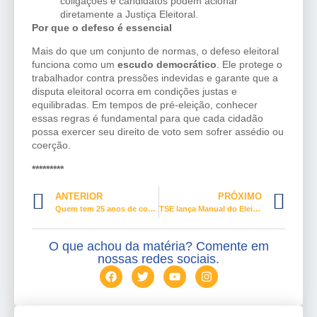
coligações e candidatos podem acionar
diretamente a Justiça Eleitoral.
Por que o defeso é essencial
Mais do que um conjunto de normas, o defeso eleitoral
funciona como um
escudo democrático
. Ele protege o
trabalhador contra pressões indevidas e garante que a
disputa eleitoral ocorra em condições justas e
equilibradas. Em tempos de pré-eleição, conhecer
essas regras é fundamental para que cada cidadão
possa exercer seu direito de voto sem sofrer assédio ou
coerção.
*********
ANTERIOR
PRÓXIMO
Quem tem 25 anos de contribuição e 55 anos de idade já pode se aposentar?
TSE lança Manual do Eleitor 2026, para orientar brasileiros
O que achou da matéria? Comente em
nossas redes sociais.