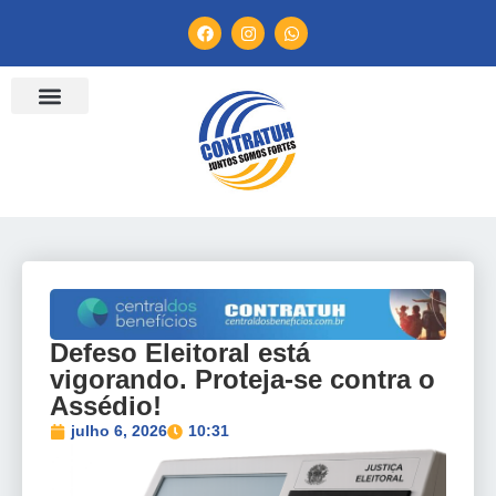
ENTIDADES FILIADAS
BANCO DE CONVENÇÕES
TV CONTRATUH
CANAL DE DENÚNCIA
Defeso Eleitoral está
vigorando. Proteja-se contra o
Assédio!
julho 6, 2026
10:31