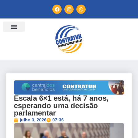
ENTIDADES FILIADAS
BANCO DE CONVENÇÕES
TV CONTRATUH
CANAL DE DENÚNCIA
Escala 6×1 está, há 7 anos,
esperando uma decisão
parlamentar
julho 3, 2026
07:36