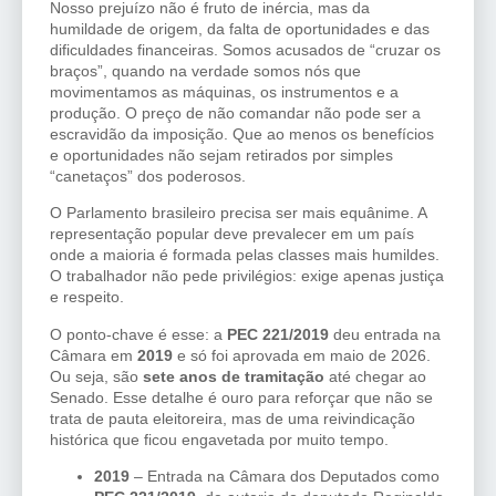
Nosso prejuízo não é fruto de inércia, mas da
humildade de origem, da falta de oportunidades e das
dificuldades financeiras. Somos acusados de “cruzar os
braços”, quando na verdade somos nós que
movimentamos as máquinas, os instrumentos e a
produção. O preço de não comandar não pode ser a
escravidão da imposição. Que ao menos os benefícios
e oportunidades não sejam retirados por simples
“canetaços” dos poderosos.
O Parlamento brasileiro precisa ser mais equânime. A
representação popular deve prevalecer em um país
onde a maioria é formada pelas classes mais humildes.
O trabalhador não pede privilégios: exige apenas justiça
e respeito.
O ponto-chave é esse: a
PEC 221/2019
deu entrada na
Câmara em
2019
e só foi aprovada em maio de 2026.
Ou seja, são
sete anos de tramitação
até chegar ao
Senado. Esse detalhe é ouro para reforçar que não se
trata de pauta eleitoreira, mas de uma reivindicação
histórica que ficou engavetada por muito tempo.
2019
– Entrada na Câmara dos Deputados como