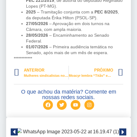
PEC 221/2019
, de autoria do deputado Reginaldo
Lopes (PT-MG).
2025
– Tramitação conjunta com a
PEC 8/2025
,
da deputada Érika Hilton (PSOL-SP).
27/05/2026
– Aprovação em dois turnos na
Câmara, com ampla maioria.
28/05/2026
– Encaminhamento ao Senado
Federal.
01/07/2026
– Primeira audiência temática no
Senado, após mais de um mês de espera.
************
ANTERIOR
PRÓXIMO
Mulheres sindicalistas no lançamento do Plano Safra 2026/2027
Moacyr lembra “Titãs” em pronunciamento no Senado
O que achou da matéria? Comente em
nossas redes sociais.