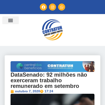
ENTIDADES FILIADAS
BANCO DE CONVENÇÕES
TV CONTRATUH
CANAL DE DENÚNCIA
DataSenado: 92 milhões não
exerceram trabalho
remunerado em setembro
outubro 7, 2020
17:24