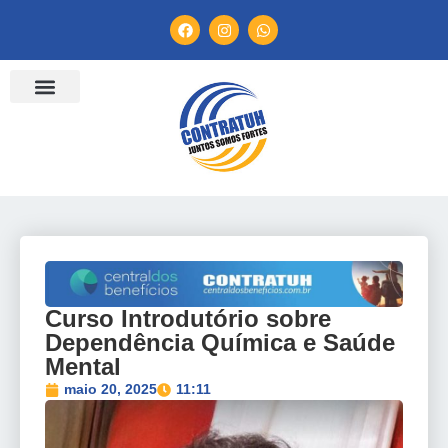
ENTIDADES FILIADAS
BANCO DE CONVENÇÕES
TV CONTRATUH
CANAL DE DENÚNCIA
Curso Introdutório sobre
Dependência Química e Saúde
Mental
maio 20, 2025
11:11