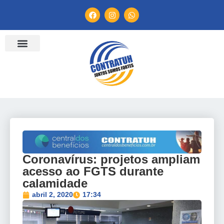
ENTIDADES FILIADAS
BANCO DE CONVENÇÕES
TV CONTRATUH
CANAL DE DENÚNCIA
Coronavírus: projetos ampliam
acesso ao FGTS durante
calamidade
abril 2, 2020
17:34