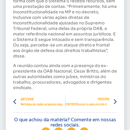
forma com que o Sistema S recebe recursos, sem
uma prestação de contas. “Primeiramente, há uma
inconstitucionalidade na MP e no decreto,
inclusive com várias ações diretas de
inconstitucionalidade ajuizadas no Supremo
Tribunal Federal, uma delas da própria OAB, a
maior referência nacional em assuntos jurídicos. E
o Sistema S segue intocado e sem transparência.
Ou seja, percebe-se um ataque direto e frontal
aos órgão de defesa dos direitos trabalhistas”,
disse.
A reunião contou ainda com a presença do ex-
presidente da OAB Nacional, Cezar Britto, além de
outras autoridades como juízes, ministros do
trabalho, procuradores, advogados e dirigentes
sindicais.
ANTERIOR
PRÓXIMO
Workshop da região sul aponta negociação coletiva como um dos pilares do direito trabalhista e sindical
CONTRATUH encerra mais um ciclo dos cursos de qualificação sindical
O que achou da matéria? Comente em nossas
redes sociais.