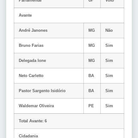
Parlamentar
UF
Voto
Avante
André Janones
MG
Não
Bruno Farias
MG
Sim
Delegada Ione
MG
Sim
Neto Carletto
BA
Sim
Pastor Sargento Isidório
BA
Sim
Waldemar Oliveira
PE
Sim
Total Avante: 6
Cidadania