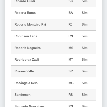
Ricardo Guidi
SC
Sim
Roberta Roma
BA
Sim
Roberto Monteiro Pai
RJ
Sim
Robinson Faria
RN
Sim
Rodolfo Nogueira
MS
Sim
Rodrigo da Zaeli
MT
Sim
Rosana Valle
SP
Sim
Rosângela Reis
MG
Sim
Sanderson
RS
Sim
Sargento Gonçalves
RN
Sim