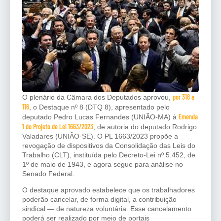
por 318 a
O plenário da Câmara dos Deputados aprovou,
116
, o Destaque nº 8 (DTQ 8), apresentado pelo
Emenda
deputado Pedro Lucas Fernandes (UNIÃO-MA) à
1 do Projeto de Lei 1663/2023
, de autoria do deputado Rodrigo
Valadares (UNIÃO-SE). O PL 1663/2023 propõe a
revogação de dispositivos da Consolidação das Leis do
Trabalho (CLT), instituída pelo Decreto-Lei nº 5.452, de
1º de maio de 1943, e agora segue para análise no
Senado Federal.
O destaque aprovado estabelece que os trabalhadores
poderão cancelar, de forma digital, a contribuição
sindical — de natureza voluntária. Esse cancelamento
poderá ser realizado por meio de portais