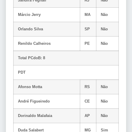
Jandira Feghali
RJ
Não
Márcio Jerry
MA
Não
Orlando Silva
SP
Não
Renildo Calheiros
PE
Não
Total PCdoB: 8
PDT
Afonso Motta
RS
Não
André Figueiredo
CE
Não
Dorinaldo Malafaia
AP
Não
Duda Salabert
MG
Sim