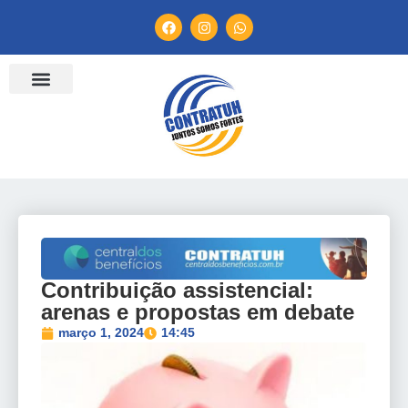
ENTIDADES FILIADAS
BANCO DE CONVENÇÕES
TV CONTRATUH
CANAL DE DENÚNCIA
Contribuição assistencial:
arenas e propostas em debate
março 1, 2024
14:45