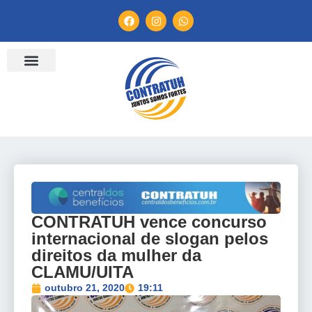
ENTIDADES FILIADAS
BANCO DE CONVENÇÕES
TV CONTRATUH
CANAL DE DENÚNCIA
CONTRATUH vence concurso
internacional de slogan pelos
direitos da mulher da
CLAMU/UITA
outubro 21, 2020
19:11