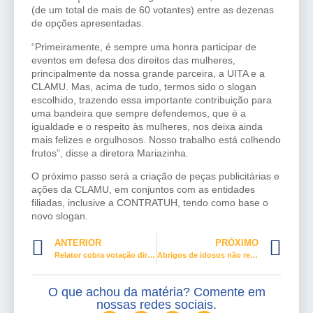
(de um total de mais de 60 votantes) entre as dezenas
de opções apresentadas.
“Primeiramente, é sempre uma honra participar de
eventos em defesa dos direitos das mulheres,
principalmente da nossa grande parceira, a UITA e a
CLAMU. Mas, acima de tudo, termos sido o slogan
escolhido, trazendo essa importante contribuição para
uma bandeira que sempre defendemos, que é a
igualdade e o respeito às mulheres, nos deixa ainda
mais felizes e orgulhosos. Nosso trabalho está colhendo
frutos”, disse a diretora Mariazinha.
O próximo passo será a criação de peças publicitárias e
ações da CLAMU, em conjuntos com as entidades
filiadas, inclusive a CONTRATUH, tendo como base o
novo slogan.
ANTERIOR
PRÓXIMO
Relator cobra votação diretamente em Plenário de proposta que combate supersalários
Abrigos de idosos não receberam nada do orçamento contra covid já liberado
O que achou da matéria? Comente em
nossas redes sociais.