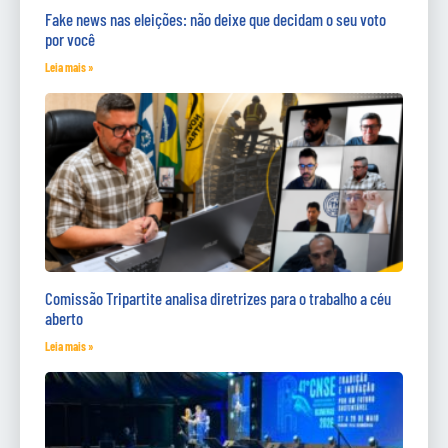
Fake news nas eleições: não deixe que decidam o seu voto
por você
Leia mais »
Comissão Tripartite analisa diretrizes para o trabalho a céu
aberto
Leia mais »