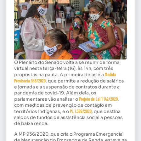
O Plenário do Senado volta a se reunir de forma
virtual nesta terça-feira (16), às 14h, com três
propostas na pauta. A primeira delas é a
Medida
Provisória 936/2020
, que permite a redução de salários
e jornada e a suspensão de contratos durante a
pandemia de covid-19. Além dela, os
parlamentares vão analisar o
Projeto de Lei 1.142/2020
,
com medidas de prevenção de contágio em
territórios indígenas, e o
PL 1.389/2020
, que destina
saldos de fundos de assistência social a pessoas
de baixa renda.
A MP 936/2020, que cria o Programa Emergencial
de Manutenção do Emprego e da Renda, esteve na