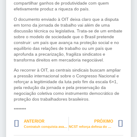
compartilhar ganhos de produtividade com quem
efetivamente produz a riqueza do país.
O documento enviado à OIT deixa claro que a disputa
em torno da jornada de trabalho vai além de uma
discussão técnica ou legislativa. Trata-se de um embate
sobre o modelo de sociedade que o Brasil pretende
construir: um país que avança na proteção social e no
equilíbrio das relações de trabalho ou um país que
aprofunda a precarização, fragiliza sindicatos e
transforma direitos em mercadoria negociável.
Ao recorrer à OIT, as centrais sindicais buscam ampliar
a pressão internacional sobre o Congresso Nacional e
reforçar a legitimidade da luta pelo fim da escala 6×1,
pela redução da jornada e pela preservação da
negociação coletiva como instrumento democrático de
proteção dos trabalhadores brasileiros.
********
ANTERIOR
PRÓXIMO
Contratuh conquista avanço histórico com substitutivo do PL nº 6.601/2025
NCST reforça defesa do desenvolvimento com justiça social no Conselhão