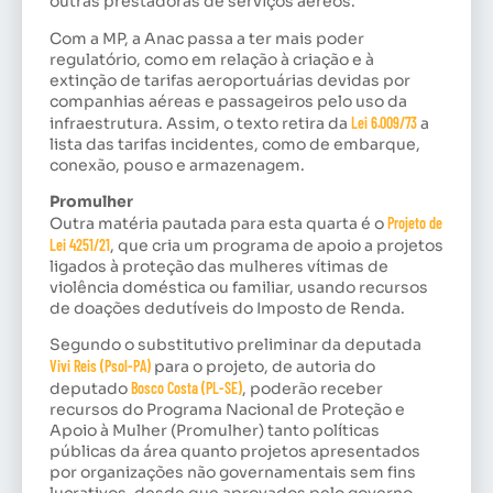
outras prestadoras de serviços aéreos.
Com a MP, a Anac passa a ter mais poder
regulatório, como em relação à criação e à
extinção de tarifas aeroportuárias devidas por
companhias aéreas e passageiros pelo uso da
infraestrutura. Assim, o texto retira da
Lei 6.009/73
a
lista das tarifas incidentes, como de embarque,
conexão, pouso e armazenagem.
Promulher
Outra matéria pautada para esta quarta é o
Projeto de
Lei 4251/21
, que cria um programa de apoio a projetos
ligados à proteção das mulheres vítimas de
violência doméstica ou familiar, usando recursos
de doações dedutíveis do Imposto de Renda.
Segundo o substitutivo preliminar da deputada
Vivi Reis (Psol-PA)
para o projeto, de autoria do
deputado
Bosco Costa (PL-SE)
, poderão receber
recursos do Programa Nacional de Proteção e
Apoio à Mulher (Promulher) tanto políticas
públicas da área quanto projetos apresentados
por organizações não governamentais sem fins