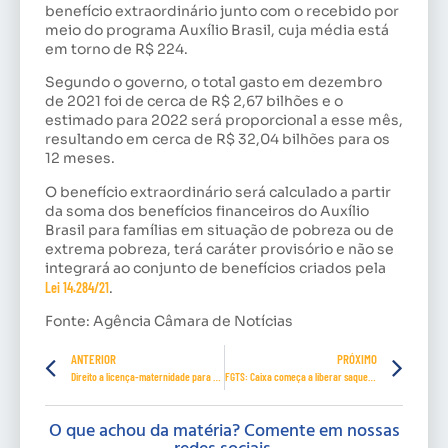
benefício extraordinário junto com o recebido por
meio do programa Auxílio Brasil, cuja média está
em torno de R$ 224.
Segundo o governo, o total gasto em dezembro
de 2021 foi de cerca de R$ 2,67 bilhões e o
estimado para 2022 será proporcional a esse mês,
resultando em cerca de R$ 32,04 bilhões para os
12 meses.
O benefício extraordinário será calculado a partir
da soma dos benefícios financeiros do Auxílio
Brasil para famílias em situação de pobreza ou de
extrema pobreza, terá caráter provisório e não se
integrará ao conjunto de benefícios criados pela
Lei 14.284/21
.
Fonte: Agência Câmara de Notícias
ANTERIOR
PRÓXIMO
Direito a licença-maternidade para mães adotantes completa 20 anos
FGTS: Caixa começa a liberar saques de até R$ 1 mil; veja calendário
O que achou da matéria? Comente em nossas
redes sociais.