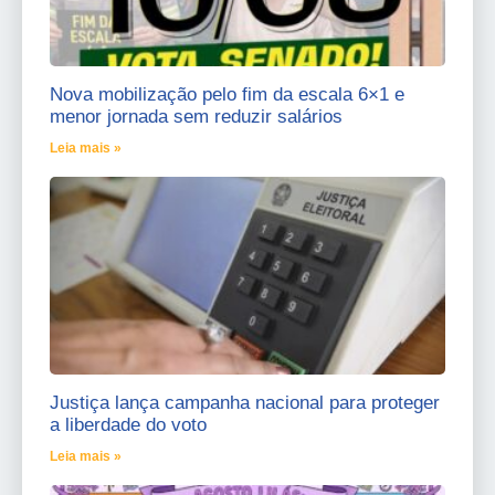
Nova mobilização pelo fim da escala 6×1 e
menor jornada sem reduzir salários
Leia mais »
Justiça lança campanha nacional para proteger
a liberdade do voto
Leia mais »