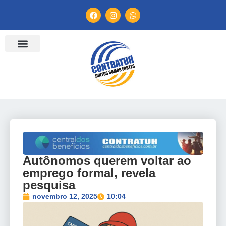
ENTIDADES FILIADAS
BANCO DE CONVENÇÕES
TV CONTRATUH
CANAL DE DENÚNCIA
Autônomos querem voltar ao
emprego formal, revela
pesquisa
novembro 12, 2025
10:04