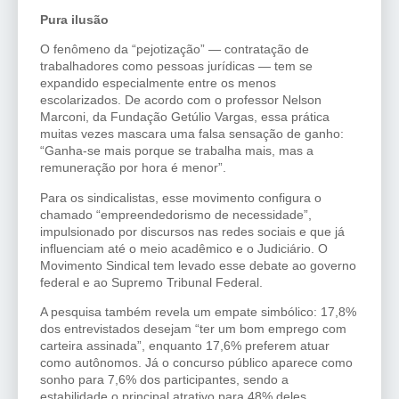
Pura ilusão
O fenômeno da “pejotização” — contratação de
trabalhadores como pessoas jurídicas — tem se
expandido especialmente entre os menos
escolarizados. De acordo com o professor Nelson
Marconi, da Fundação Getúlio Vargas, essa prática
muitas vezes mascara uma falsa sensação de ganho:
“Ganha-se mais porque se trabalha mais, mas a
remuneração por hora é menor”.
Para os sindicalistas, esse movimento configura o
chamado “empreendedorismo de necessidade”,
impulsionado por discursos nas redes sociais e que já
influenciam até o meio acadêmico e o Judiciário. O
Movimento Sindical tem levado esse debate ao governo
federal e ao Supremo Tribunal Federal.
A pesquisa também revela um empate simbólico: 17,8%
dos entrevistados desejam “ter um bom emprego com
carteira assinada”, enquanto 17,6% preferem atuar
como autônomos. Já o concurso público aparece como
sonho para 7,6% dos participantes, sendo a
estabilidade o principal atrativo para 48% deles.