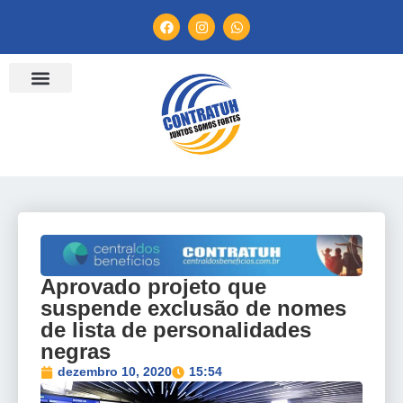
ENTIDADES FILIADAS
BANCO DE CONVENÇÕES
TV CONTRATUH
CANAL DE DENÚNCIA
Aprovado projeto que
suspende exclusão de nomes
de lista de personalidades
negras
dezembro 10, 2020
15:54