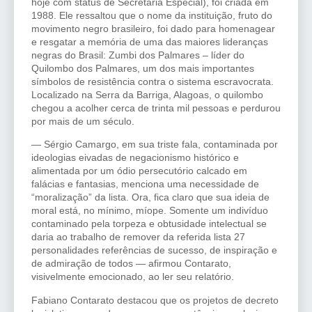
hoje com status de Secretaria Especial), foi criada em
1988. Ele ressaltou que o nome da instituição, fruto do
movimento negro brasileiro, foi dado para homenagear
e resgatar a memória de uma das maiores lideranças
negras do Brasil: Zumbi dos Palmares – líder do
Quilombo dos Palmares, um dos mais importantes
símbolos de resistência contra o sistema escravocrata.
Localizado na Serra da Barriga, Alagoas, o quilombo
chegou a acolher cerca de trinta mil pessoas e perdurou
por mais de um século.
— Sérgio Camargo, em sua triste fala, contaminada por
ideologias eivadas de negacionismo histórico e
alimentada por um ódio persecutório calcado em
falácias e fantasias, menciona uma necessidade de
“moralização” da lista. Ora, fica claro que sua ideia de
moral está, no mínimo, míope. Somente um indivíduo
contaminado pela torpeza e obtusidade intelectual se
daria ao trabalho de remover da referida lista 27
personalidades referências de sucesso, de inspiração e
de admiração de todos — afirmou Contarato,
visivelmente emocionado, ao ler seu relatório.
Fabiano Contarato destacou que os projetos de decreto