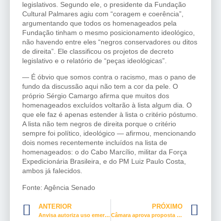
legislativos. Segundo ele, o presidente da Fundação
Cultural Palmares agiu com “coragem e coerência”,
argumentando que todos os homenageados pela
Fundação tinham o mesmo posicionamento ideológico,
não havendo entre eles “negros conservadores ou ditos
de direita”. Ele classificou os projetos de decreto
legislativo e o relatório de “peças ideológicas”.
— É óbvio que somos contra o racismo, mas o pano de
fundo da discussão aqui não tem a cor da pele. O
próprio Sérgio Camargo afirma que muitos dos
homenageados excluídos voltarão à lista algum dia. O
que ele faz é apenas estender à lista o critério póstumo.
A lista não tem negros de direita porque o critério
sempre foi político, ideológico — afirmou, mencionando
dois nomes recentemente incluídos na lista de
homenageados: o do Cabo Marcílio, militar da Força
Expedicionária Brasileira, e do PM Luiz Paulo Costa,
ambos já falecidos.
Fonte: Agência Senado
ANTERIOR
PRÓXIMO
Anvisa autoriza uso emergencial de vacinas contra Covid-19 no Brasil
Câmara aprova proposta de combate à violência política contra mulheres