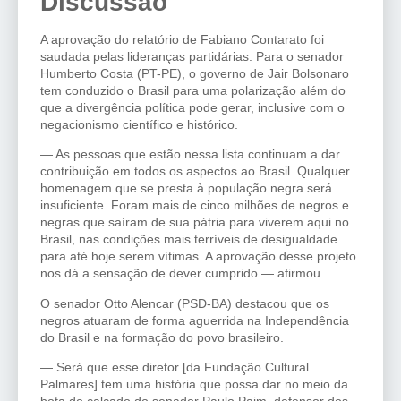
Discussão
A aprovação do relatório de Fabiano Contarato foi
saudada pelas lideranças partidárias. Para o senador
Humberto Costa (PT-PE), o governo de Jair Bolsonaro
tem conduzido o Brasil para uma polarização além do
que a divergência política pode gerar, inclusive com o
negacionismo científico e histórico.
— As pessoas que estão nessa lista continuam a dar
contribuição em todos os aspectos ao Brasil. Qualquer
homenagem que se presta à população negra será
insuficiente. Foram mais de cinco milhões de negros e
negras que saíram de sua pátria para viverem aqui no
Brasil, nas condições mais terríveis de desigualdade
para até hoje serem vítimas. A aprovação desse projeto
nos dá a sensação de dever cumprido — afirmou.
O senador Otto Alencar (PSD-BA) destacou que os
negros atuaram de forma aguerrida na Independência
do Brasil e na formação do povo brasileiro.
— Será que esse diretor [da Fundação Cultural
Palmares] tem uma história que possa dar no meio da
bota do calcado do senador Paulo Paim, defensor dos