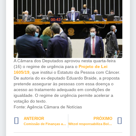
A Câmara dos Deputados aprovou nesta quarta-feira
(16) o regime de
urgência
para o
Projeto de Lei
1605/19
, que institui o Estatuto da Pessoa com Câncer.
De autoria do ex-deputado Eduardo Braide, a proposta
pretende assegurar às pessoas com essa doença o
acesso ao tratamento adequado em condições de
igualdade. O regime de urgência permite acelerar a
votação do texto.
Fonte: Agência Câmara de Notícias
ANTERIOR
PRÓXIMO
Comissão de Finanças aprova projeto que prevê atualização anual na tabela do IR
Witzel responsabiliza Bolsonaro por mortes e diz que governo atuou contra governadores