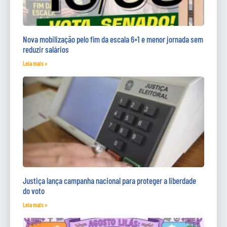
Nova mobilização pelo fim da escala 6×1 e menor jornada sem
reduzir salários
Leia mais »
Justiça lança campanha nacional para proteger a liberdade
do voto
Leia mais »