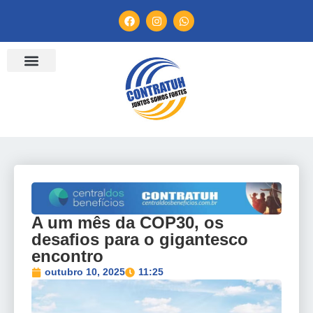
ENTIDADES FILIADAS
BANCO DE CONVENÇÕES
TV CONTRATUH
CANAL DE DENÚNCIA
A um mês da COP30, os
desafios para o gigantesco
encontro
outubro 10, 2025
11:25