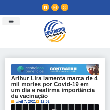
ENTIDADES FILIADAS
BANCO DE CONVENÇÕES
TV CONTRATUH
CANAL DE DENÚNCIA
Arthur Lira lamenta marca de 4
mil mortes por Covid-19 em
um dia e reafirma importância
da vacinação
abril 7, 2021
12:52