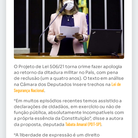
O Projeto de Lei 506/21 torna crime fazer apologia
ao retorno da ditadura militar no País, com pena
de
reclusão
(um a quatro anos). O texto em análise
na Câmara dos Deputados insere trechos na
Lei de
Segurança Nacional
.
“Em muitos episódios recentes temos assistido a
declarações de cidadãos, em exercício ou não de
função pública, absolutamente incompatíveis com
a própria essência da Constituição”, disse a autora
da proposta, deputada
Tabata Amaral (PDT-SP)
.
“A liberdade de expressão é um direito