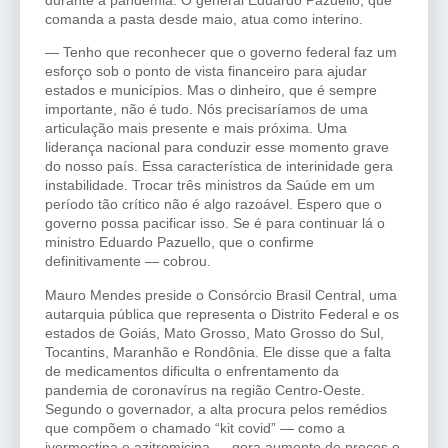
comanda a pasta desde maio, atua como interino.
— Tenho que reconhecer que o governo federal faz um
esforço sob o ponto de vista financeiro para ajudar
estados e municípios. Mas o dinheiro, que é sempre
importante, não é tudo. Nós precisaríamos de uma
articulação mais presente e mais próxima. Uma
liderança nacional para conduzir esse momento grave
do nosso país. Essa característica de interinidade gera
instabilidade. Trocar três ministros da Saúde em um
período tão crítico não é algo razoável. Espero que o
governo possa pacificar isso. Se é para continuar lá o
ministro Eduardo Pazuello, que o confirme
definitivamente — cobrou.
Mauro Mendes preside o Consórcio Brasil Central, uma
autarquia pública que representa o Distrito Federal e os
estados de Goiás, Mato Grosso, Mato Grosso do Sul,
Tocantins, Maranhão e Rondônia. Ele disse que a falta
de medicamentos dificulta o enfrentamento da
pandemia de coronavírus na região Centro-Oeste.
Segundo o governador, a alta procura pelos remédios
que compõem o chamado “kit covid” — como a
ivermectina e azitromicina — gera aumento de preços e